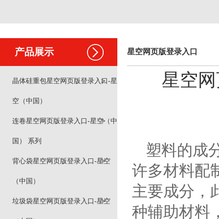
产品展示
星空网页版登录入口
星空网
晶体硅重包星空网页版登录入口-星
>
空（中国）
连卷星空网页版登录入口-星空（中
>
国） 系列
塑料的成
背心袋星空网页版登录入口-星空
>
许多材料配
（中国）
主要成分，
垃圾袋星空网页版登录入口-星空
>
种辅助材料