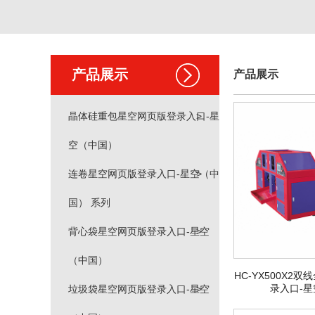
产品展示
产品展示
晶体硅重包星空网页版登录入口-星
>
空（中国）
连卷星空网页版登录入口-星空（中
>
国） 系列
背心袋星空网页版登录入口-星空
>
（中国）
HC-YX500X
录入口-星
垃圾袋星空网页版登录入口-星空
>