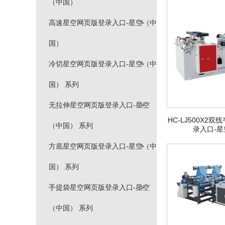
（中国）
高速星空网页版登录入口-星空（中
>
国）
冷切星空网页版登录入口-星空（中
>
国） 系列
无拉伸星空网页版登录入口-星空
>
HC-LJ500X
（中国） 系列
录入口-星
方底星空网页版登录入口-星空（中
>
国） 系列
手提袋星空网页版登录入口-星空
>
（中国） 系列