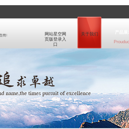
产品展
网站星空网
关于我们
页版登录入
Prouduc
口