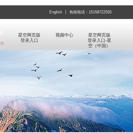
English
热线电话：15158722555
示
星空网页版
视频中心
星空网页版
登录入口
登录入口-星
ts
空（中国）