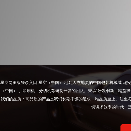
HC-LJ5
网页版登
星空网页版登录入口-星空（中国） 地处人杰地灵的中国包装机械城-瑞
（中国） 、印刷机、分切机等研制开发的团队。秉承“研发创新，精益
我们的品质：高品质的产品是我们长期不懈的追求，唯品质至上。注重
切讲求效率的时代，迅