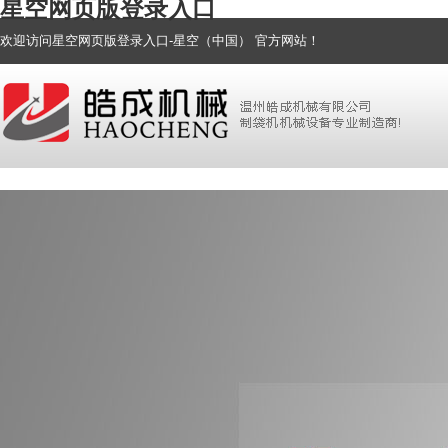
星空网页版登录入口
欢迎访问星空网页版登录入口-星空（中国） 官方网站！